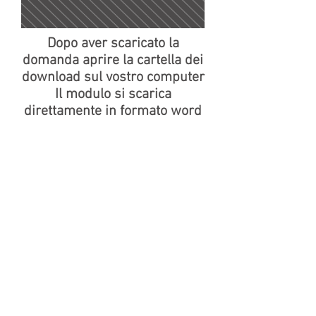
Dopo aver scaricato la
domanda aprire la cartella dei
download sul vostro computer
Il modulo si scarica
direttamente in formato word
Clicca per scaricare
/
stampare la domanda
di associazione
C.R.DAB. S.c.a.r.l. 0087 Roma - Piazza dei
SS. Apostoli 66 - Tel. +
39 06 37351931
e-mail:
crdab@pec.it
-
crdabscarl@gmail.com
C.F. E P.I.
06375071005