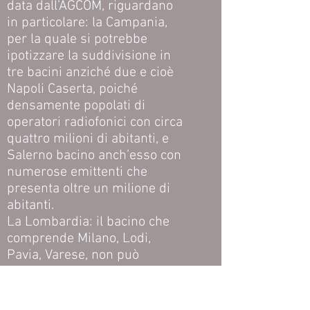
data dall’AGCOM, riguardano
in particolare: la Campania,
per la quale si potrebbe
ipotizzare la suddivisione in
tre bacini anziché due e cioè
Napoli Caserta, poiché
densamente popolati di
operatori radiofonici con circa
quattro milioni di abitanti, e
Salerno bacino anch’esso con
numerose emittenti che
presenta oltre un milione di
abitanti.
La Lombardia: il bacino che
comprende Milano, Lodi,
Pavia, Varese, non può
escludere Monza e della
Brianza, Piacenza, Cremona e
le confinanti in Piemonte