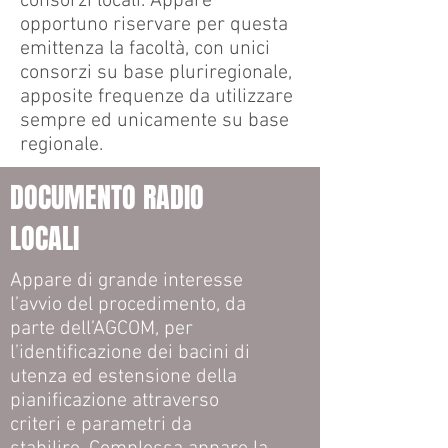
consorzi locali. Appare
opportuno riservare per questa
emittenza la facoltà, con unici
consorzi su base pluriregionale,
apposite frequenze da utilizzare
sempre ed unicamente su base
regionale.
DOCUMENTO RADIO
LOCALI
Appare di grande interesse
l’avvio del procedimento, da
parte dell’AGCOM, per
l’identificazione dei bacini di
utenza ed estensione della
pianificazione attraverso
criteri e parametri da